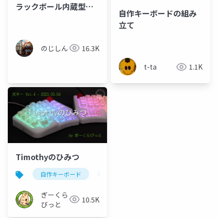
ラックボール内蔵型キ
自作キーボードの組み
ーボードとその発展
立て
のじしん
16.3K
t-ta
1.1K
Timothyのひみつ
自作キーボード
天キー
ぎーくら
10.5K
びっと