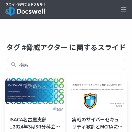
Ope
タグ #脅威アクター に関するスライド
検索
ISACA名古屋支部
実戦のサイバーセキュ
_2024年3月SR分科会_
リティ教訓とMCRAに想