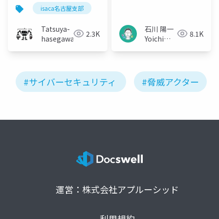
ランサムウェア攻撃
う
isaca名古屋支部
sr分科会
Tatsuya-
石川 陽一
2.3K
8.1K
hasegawa
Yoichi
Ishikawa
#サイバーセキュリティ
#脅威アクター
運営：株式会社アプルーシッド
利用規約