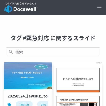
Ope
タグ #緊急対応 に関するスライド
検索
20250524_jawsug_tochigi_2_talk_beajouneyman
jawsug
aws
栃木