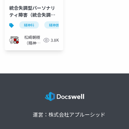
統合失調型パーソナリ
ティ障害（統合失調型
障害）
精神科
精神医学
統合失調症
統合失調型
松崎朝樹
3.8K
（精神科
医）
運営：株式会社アプルーシッド