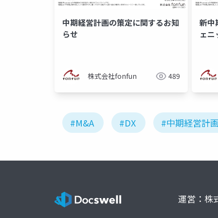
中期経営計画の策定に関するお知
新中
らせ
ェニ
株式会社fonfun
489
#M&A
#DX
#中期経営計
運営：株