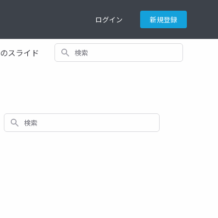
ログイン
新規登録
検索
てのスライド
検索