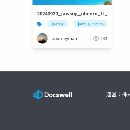
20240920_jawsug_ohenro_lt_replay+
jawsug
jawsug_ohenro
soraac
Journeyman
243
運営：株