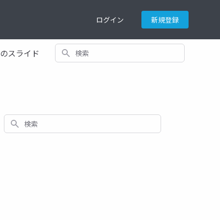
ログイン
新規登録
検索
てのスライド
検索