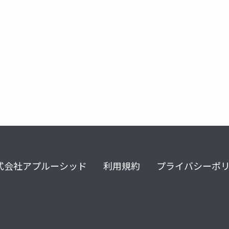
_beajouneyman
omug
amazonpolly
aws
式会社アプルーシッド
利用規約
プライバシーポ