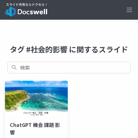
Ope
タグ #社会的影響 に関するスライド
検索
ChatGPT 機会 課題 影
響