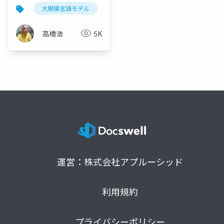
大規模言語モデル
chatgpt
生成ai
商業化
高橋浩
5K
運営：株式会社アプルーシッド
利用規約
プライバシーポリシー