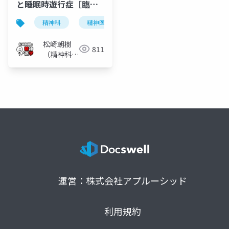
と睡眠時遊行症［臨
床］寝ながら歩きだす
精神科
精神医学
レム期睡眠行動異常症
夢遊病やその類縁疾患
松崎朝樹
811
（精神科
医）
運営：株式会社アプルーシッド
利用規約