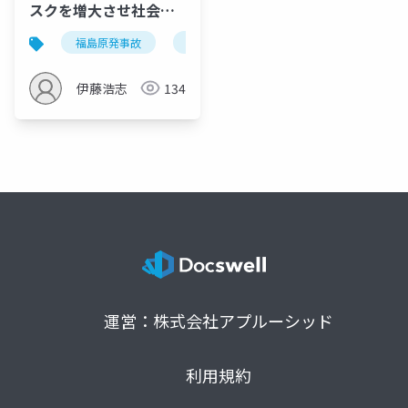
スクを増大させ社会全
体の活力を失わせる
福島原発事故
放射線
不安
alps処理水海
伊藤浩志
134
運営：株式会社アプルーシッド
利用規約