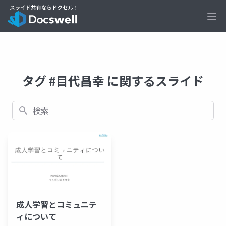
Ope
タグ #目代昌幸 に関するスライド
検索
成人学習とコミュニテ
ィについて