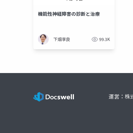
機能性神経障害の診断と治療
下畑享良
99.3K
運営：株