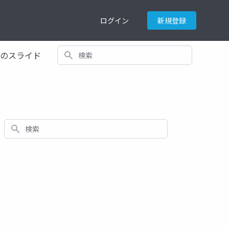
ログイン
新規登録
検索
てのスライド
検索