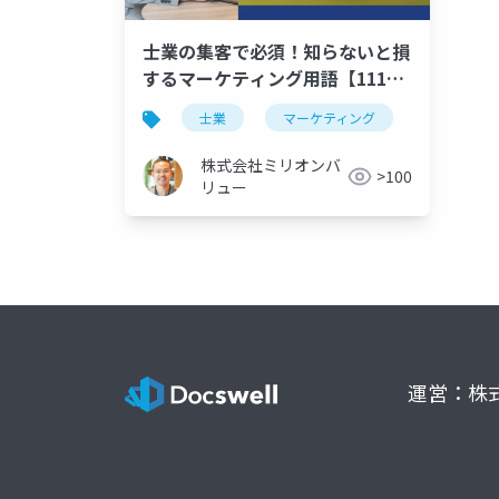
士業の集客で必須！知らないと損
するマーケティング用語【111
語】
士業
マーケティング
用語
株式会社ミリオンバ
>100
リュー
運営：株