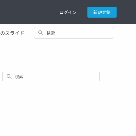
ログイン
新規登録
検索
てのスライド
検索