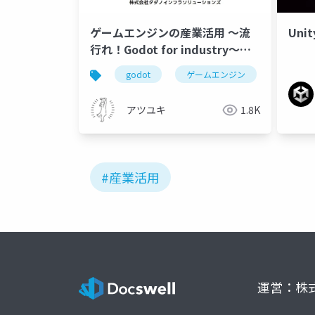
ゲームエンジンの産業活用 ～流
Uni
行れ！Godot for industry～｜
株式会社タダノインフラソリュー
godot
ゲームエンジン
デジタル
ションズ
アツユキ
1.8K
#産業活用
運営：株