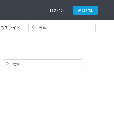
ログイン
新規登録
検索
てのスライド
検索