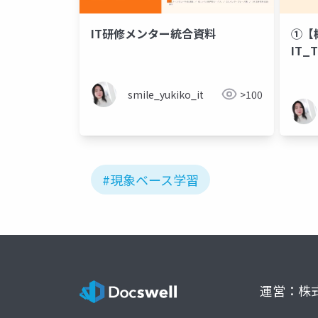
IT研修メンター統合資料
①【
IT_T
smile_yukiko_it
>100
#現象ベース学習
運営：株