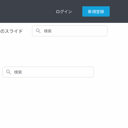
ログイン
新規登録
検索
てのスライド
検索