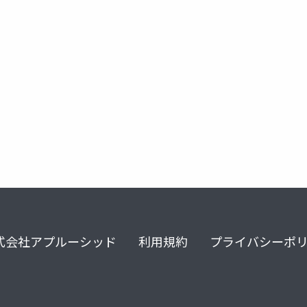
ue-manga
ue-openworld
unreal fest 2023 tokyo
式会社アプルーシッド
利用規約
プライバシーポ