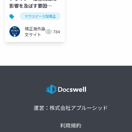
影響を及ぼす要因
(2023)
マウスピース型矯正
クリアアライナー
インビザラ
矯正海外論
784
文サイト
運営：株式会社アプルーシッド
利用規約