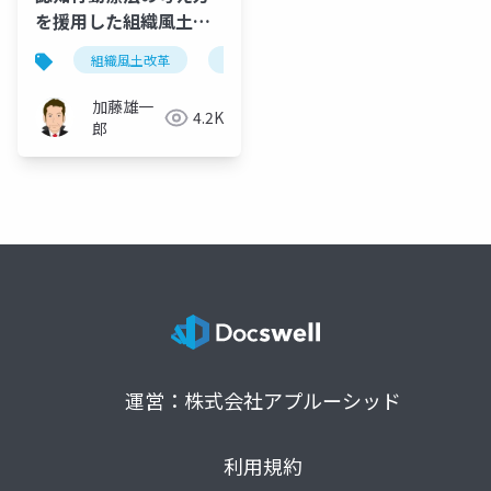
を援用した組織風土改
革
組織風土改革
意識改革
行動変容
認知行
加藤雄一
4.2K
郎
運営：株式会社アプルーシッド
利用規約