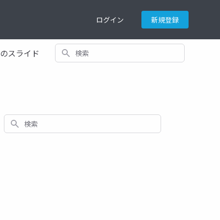
ログイン
新規登録
検索
てのスライド
検索