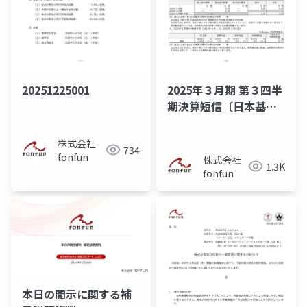
20251225001
2025年３月期 第３四半
期決算短信〔日本基
準〕(非連結)
株式会社
734
fonfun
株式会社
1.3K
fonfun
本日の開示に関する補