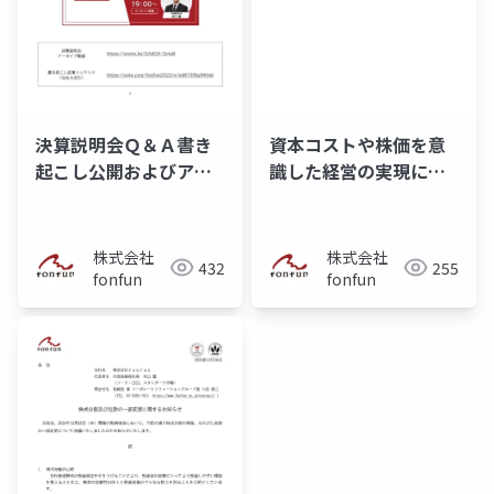
決算説明会Ｑ＆Ａ書き
資本コストや株価を意
起こし公開およびアー
識した経営の実現に向
カイブ動画公開のお知
けた対応について
らせ
株式会社
株式会社
432
255
fonfun
fonfun