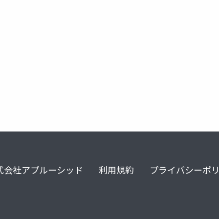
専従要件
常勤要件
人員配置基準
式会社アプルーシッド
利用規約
プライバシーポ