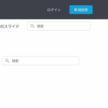
ログイン
新規登録
検索
てのスライド
検索