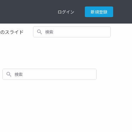
ログイン
新規登録
検索
てのスライド
検索