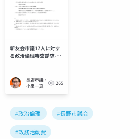
新友会市議17人に対す
る政治倫理審査請求-公
費で現金支給・公選法
違反疑惑 2024.08.08.
長野市議・
265
小泉一真
(スーパー
無所属)
#政治倫理
#長野市議会
#政務活動費