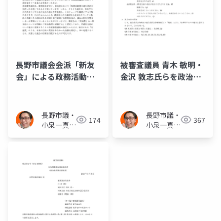
長野市議会会派「新友
被審査議員 青木 敏明・
会」による政務活動費
金沢 敦志氏らを政治倫
不適切支出に係る未費
理審査会において「傍
消額の返還及び議会運
聴することができない
営の公正確保に関する
者」として取り扱う通
長野市議・
長野市議・
174
367
請願案
知(全文)
小泉一真
小泉一真
(スーパー
(スーパー
無所属)
無所属)