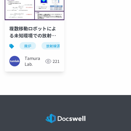
複数移動ロボットによ
る未知環境での放射線
源探査（SI2024）
廃炉
放射線源推定
Tamura
221
Lab.