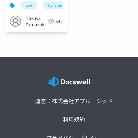
インデックスと排他制
aws
dynamodb
入門+
御―
Takuya
542
Yamazaki
運営：株式会社アプルーシッド
利用規約
プライバシーポリシー