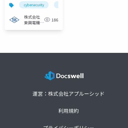
cybersecurity
industrial espionage
regulation co
株式会社
186
東興電機製
作所
運営：株式会社アプルーシッド
利用規約
プライバシーポリシー