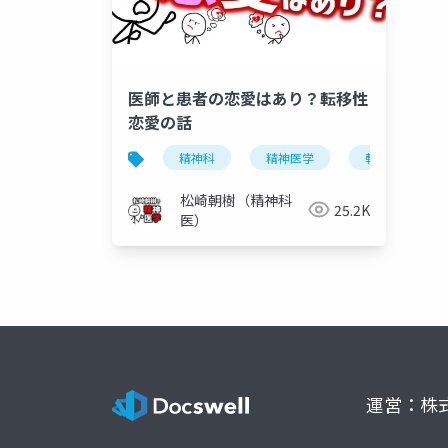
医師と患者の恋愛はあり？転移性
恋愛の話
精神科
精神医学
転移性恋愛
松崎朝樹（精神科
25.2K
医）
運営：株