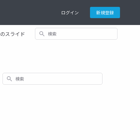
ログイン
新規登録
検索
てのスライド
検索