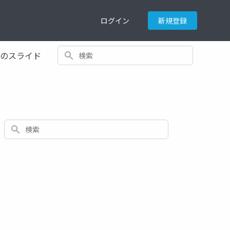
ログイン
新規登録
検索
てのスライド
検索