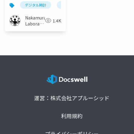
調表示による行動変容
デジタル時計
強調表示
コンテキスト
時
手法
Nakamura
1.4K
Laboratory
(Meiji
University)
運営：株式会社アプルーシッド
利用規約
プライバシーポリシー