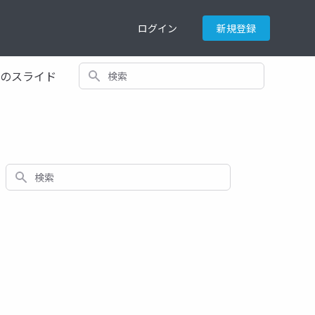
ログイン
新規登録
検索
てのスライド
検索