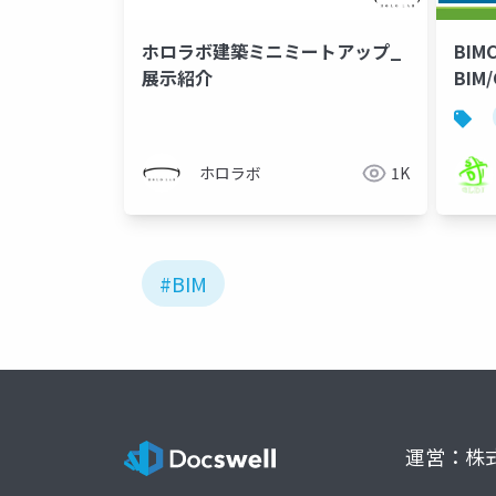
ホロラボ建築ミニミートアップ_
BI
展示紹介
BIM
ホロラボ
1K
#BIM
運営：株