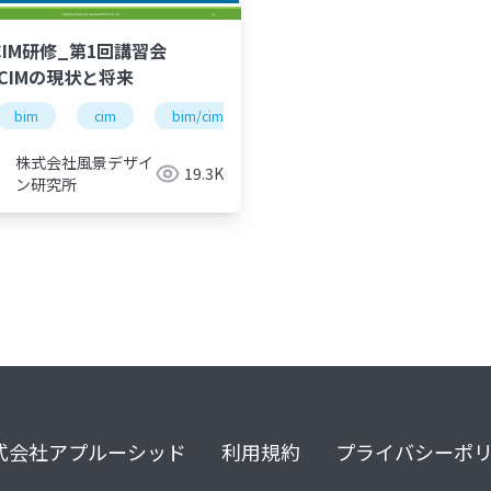
MCIM研修_第1回講習会
/CIMの現状と将来
bim
cim
bim/cim
3d
建設
株式会社風景デザイ
19.3K
ン研究所
式会社アプルーシッド
利用規約
プライバシーポ