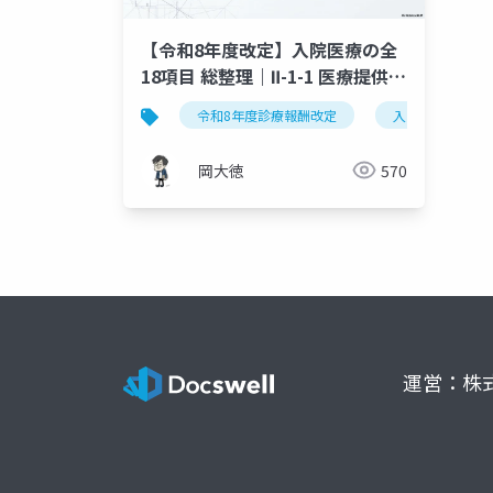
【令和8年度改定】入院医療の全
18項目 総整理｜Ⅱ-1-1 医療提供体
制の整備
令和8年度診療報酬改定
入院医療
岡大徳
570
運営：株