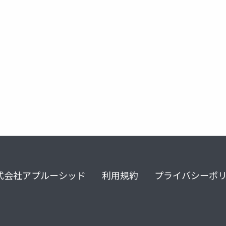
医療提供体制
急性期入院医療
dpc/pdps
式会社アプルーシッド
利用規約
プライバシーポ