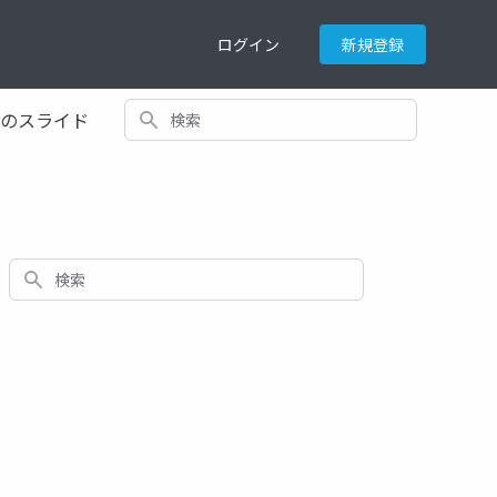
ログイン
新規登録
検索
てのスライド
検索