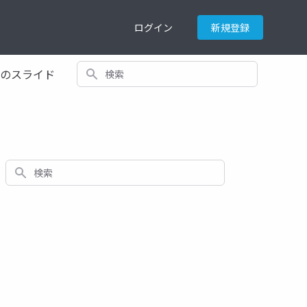
ログイン
新規登録
検索
てのスライド
検索