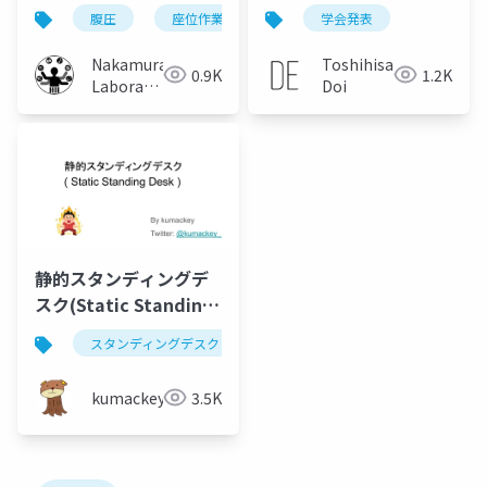
圧による機能切り替え
る影響
腹圧
座位作業
姿勢
学会発表
手法とその検証
Nakamura
Toshihisa
0.9K
1.2K
Laboratory
Doi
(Meiji
University)
静的スタンディングデ
スク(Static Standing
Desk)
スタンディングデスク
デスク
仕事環境
s
kumackey
3.5K