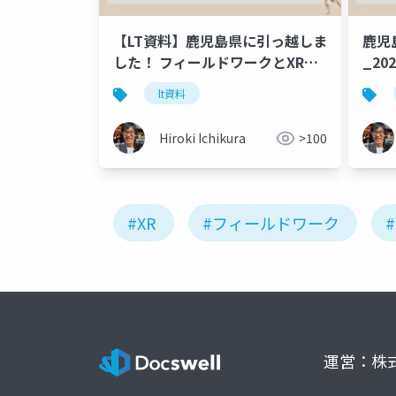
【LT資料】鹿児島県に引っ越しま
鹿児
した！ フィールドワークとXR表
_202
現の両輪駆動計画
lt資料
Hiroki Ichikura
>100
#XR
#フィールドワーク
運営：株