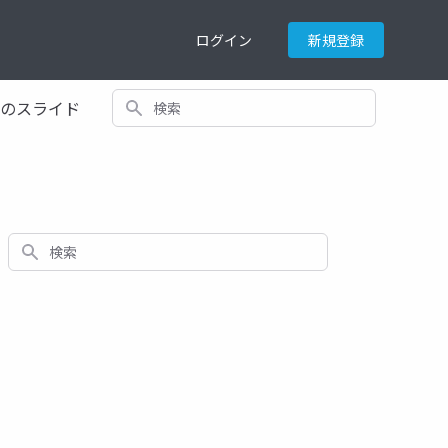
ログイン
新規登録
検索
てのスライド
検索