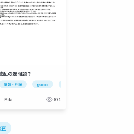
散乱の逆問題？
情報・評論
gemini
科学
Miki
671
検査