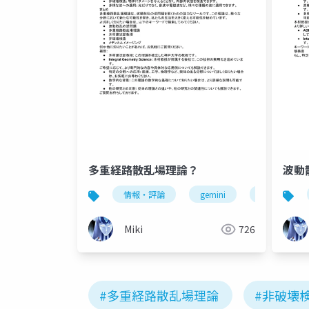
多重経路散乱場理論？
波動
情報・評論
gemini
科学
Miki
726
#多重経路散乱場理論
#非破壊