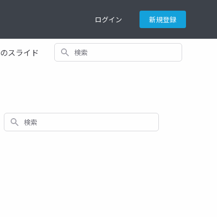
ログイン
新規登録
検索
てのスライド
検索