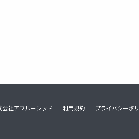
法
moreau envelope
近接勾配法
最適化
式会社アプルーシッド
利用規約
プライバシーポ