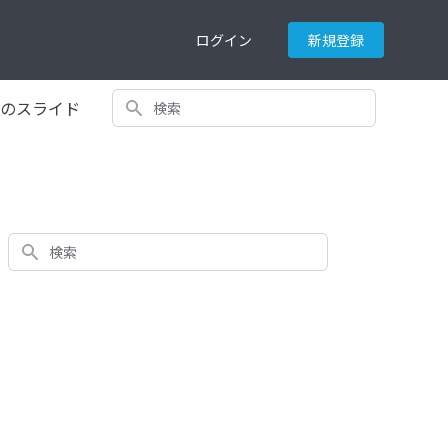
ログイン
新規登録
検索
てのスライド
検索