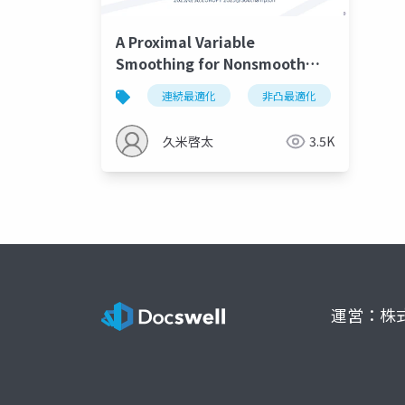
A Proximal Variable
Smoothing for Nonsmooth
Minimization of the Sum of
連続最適化
非凸最適化
平滑化
Three Functions Including
Weakly Convex Composite
久米啓太
3.5K
Function
運営：株