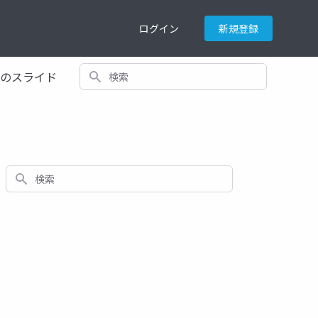
ログイン
新規登録
検索
てのスライド
検索