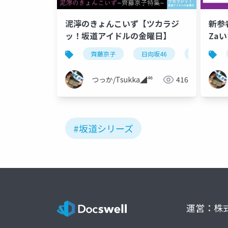
泥濘のきょんこいず【ツカラジ
新参者
ッ！坂道アイドルの金曜日】
Za
編
齊藤京子
日向坂46
泥濘の食卓
つっか/Tsukka◢⁴⁶
416
#坂道シリーズ
運営：株