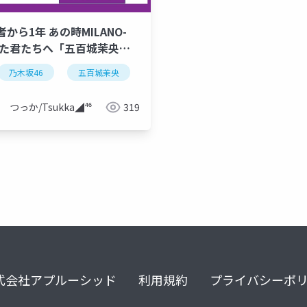
から1年 あの時MILANO-
いた君たちへ「五百城茉央」
乃木坂46
アイドル
五百城茉央
坂道アイドル
坂道アイドル
シンデレラストー
つっか/Tsukka◢⁴⁶
319
式会社アプルーシッド
利用規約
プライバシーポ