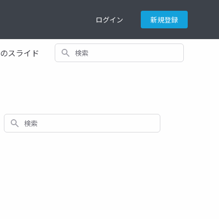
ログイン
新規登録
検索
てのスライド
検索