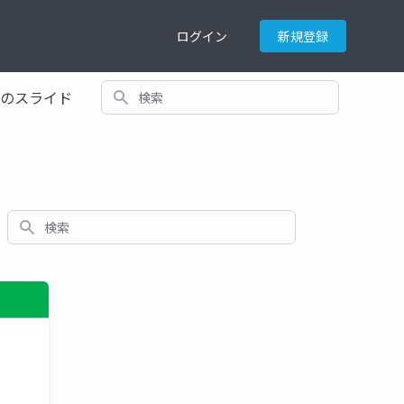
ログイン
新規登録
検索
てのスライド
検索