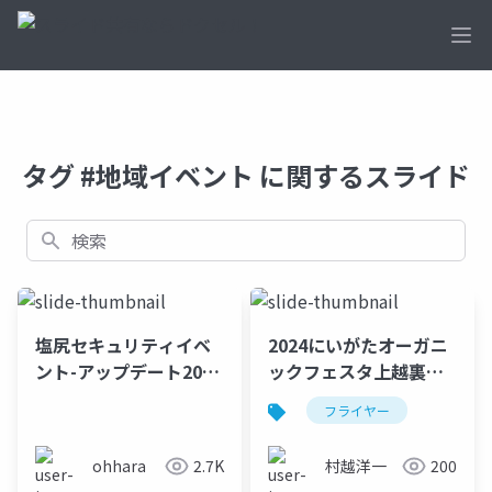
Ope
タグ #地域イベント に関するスライド
検索
塩尻セキュリティイベ
2024にいがたオーガニ
ント-アップデート2025
ックフェスタ上越裏面
夏
「つなげよう 子どもた
フライヤー
ちの未来へ いのちの循
環 地域の循環」
ohhara
2.7K
村越洋一
200