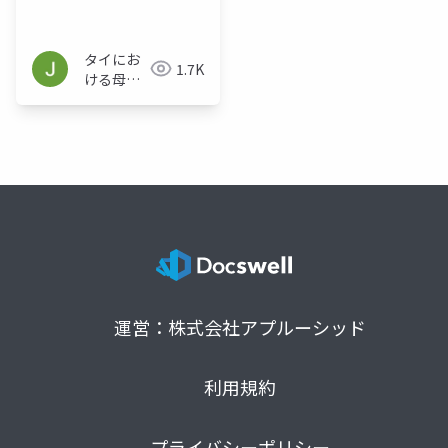
校選択に関する調査報
告
タイにお
1.7K
ける母
語・継承
語として
の日本語
教育研究
会
運営：株式会社アプルーシッド
利用規約
プライバシーポリシー