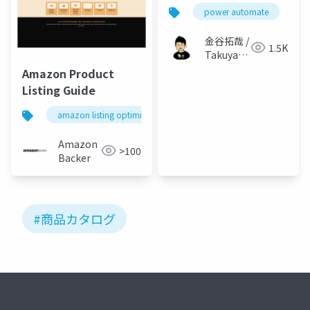
power automate
s
金谷拓哉 /
1.5K
Takuya
Kanatani
Amazon Product
Listing Guide
amazon listing optimization
amazon store setup services
Amazon
>100
Backer
#商品カタログ