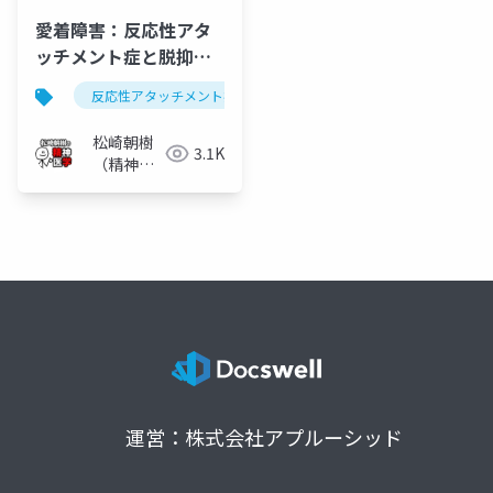
愛着障害：反応性アタ
ッチメント症と脱抑制
型対人交流症
反応性アタッチメント症
反応性愛着障害
愛着障
松崎朝樹
3.1K
（精神科
医）
運営：株式会社アプルーシッド