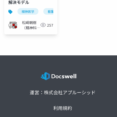
解決モデル
精神医学
看護学
アグララ
アギュレラ
松崎朝樹
257
（精神科
医）
運営：株式会社アプルーシッド
利用規約