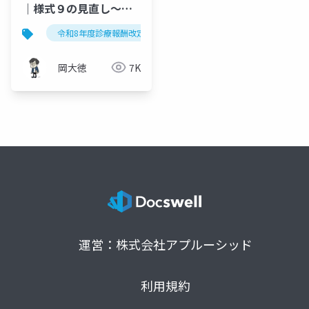
｜様式９の見直し～勤
務時間算入の要件追加
令和8年度診療報酬改定
様式９
看護要員
と小数点処理の統一～
岡大徳
7K
運営：株式会社アプルーシッド
利用規約