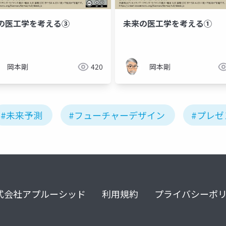
の医工学を考える③
未来の医工学を考える①
岡本剛
420
岡本剛
#未来予測
#フューチャーデザイン
#プレ
式会社アプルーシッド
利用規約
プライバシーポ