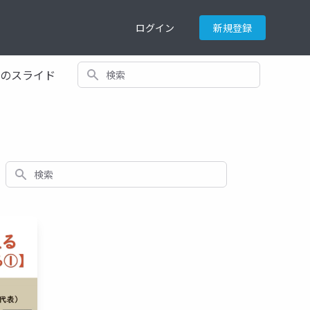
ログイン
新規登録
検索
てのスライド
検索