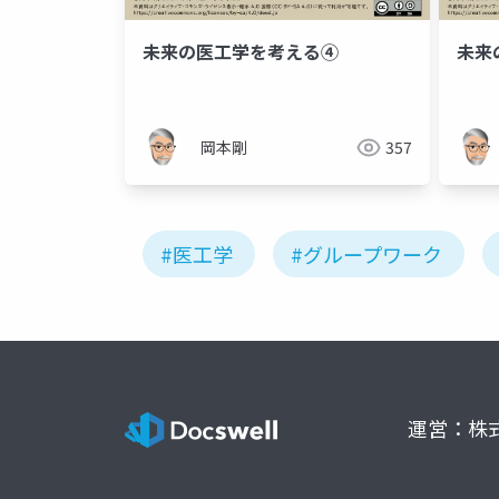
未来の医工学を考える④
未来
岡本剛
357
#医工学
#グループワーク
運営：株