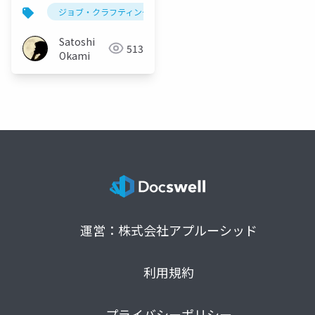
支える仕組み
ジョブ・クラフティング
チームビルディング
自走
Satoshi
513
Okami
運営：株式会社アプルーシッド
利用規約
プライバシーポリシー