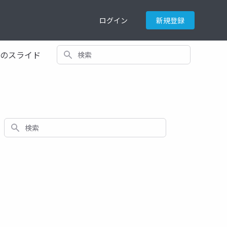
ログイン
新規登録
検索
てのスライド
検索