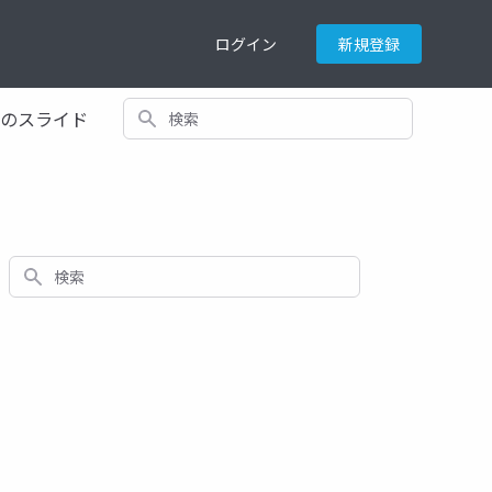
ログイン
新規登録
検索
てのスライド
検索