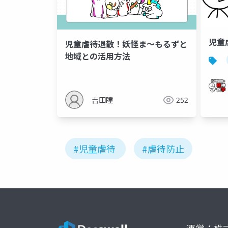
児童
児童虐待退散！妖怪ま〜もるずと
地域との活用方法
吉田瞳
252
#児童虐待
#虐待防止