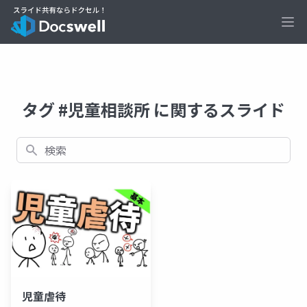
Ope
タグ #児童相談所 に関するスライド
検索
児童虐待